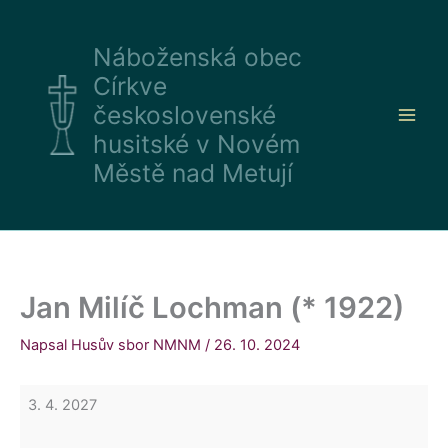
Přeskočit
Jan
na
Milíč
Náboženská obec
obsah
Lochman
Církve
(*
1922)
československé
husitské v Novém
Městě nad Metují
Jan Milíč Lochman (* 1922)
Napsal
Husův sbor NMNM
/
26. 10. 2024
3. 4. 2027