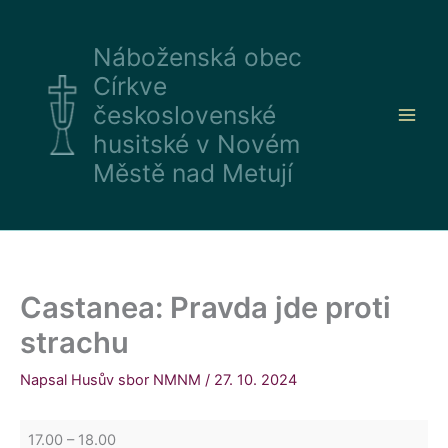
Přeskočit
Castanea:
Husův
na
Pravda
sbor
Náboženská obec
obsah
jde
Církve
proti
strachu
československé
husitské v Novém
Městě nad Metují
Castanea: Pravda jde proti
strachu
Napsal
Husův sbor NMNM
/
27. 10. 2024
17.00
–
18.00