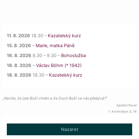
11. 8. 2026
18.30 –
Kazatelský kurz
15. 8. 2026
–
Marie, matka Páně
16. 8. 2026
8.30
–
9.30
–
Bohoslužba
18. 8. 2026
–
Václav Böhm (* 1942)
18. 8. 2026
18.30 –
Kazatelský kurz
„Nevíte, že jste Boží chrám a že Duch Boží ve vás přebývá?“
Apoštol Pavel
1. Korintským 3, 16
Nazaret